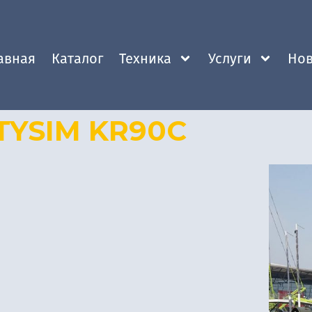
авная
Каталог
Техника
Услуги
Нов
 TYSIM KR90C