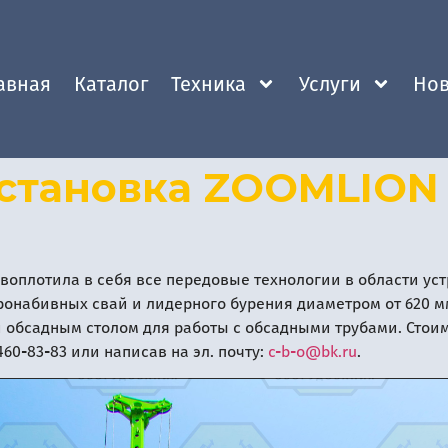
авная
Каталог
Техника
Услуги
Нов
установка ZOOMLION 
воплотила в себя все передовые технологии в области ус
ронабивных свай и лидерного бурения диаметром от 620 мм 
 обсадным столом для работы с обсадными трубами. Стоим
60-83-83 или написав на эл. почту:
c-b-o@bk.ru
.